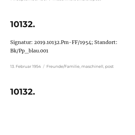
am
10132.
Signatur: 2019.10132.Pm-FF/1954; Standort:
Bk/Pp_blau.001
Veröffentlicht
Kategorien
13. Februar 1954
Freunde/Familie
,
maschinell
,
post
am
10132.