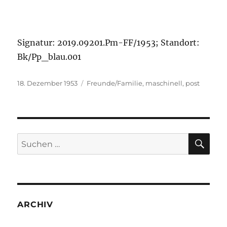
Signatur: 2019.09201.Pm-FF/1953; Standort:
Bk/Pp_blau.001
Veröffentlicht
Kategorien
18. Dezember 1953
Freunde/Familie
,
maschinell
,
post
am
SU
Suchen
nach:
ARCHIV