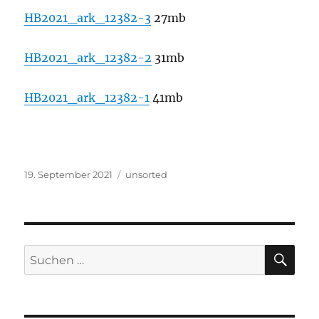
HB2021_ark_12382-3
27mb
HB2021_ark_12382-2
31mb
HB2021_ark_12382-1
41mb
Veröffentlicht
Kategorien
19. September 2021
unsorted
am
SU
Suchen
nach: