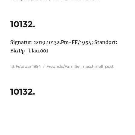
am
10132.
Signatur: 2019.10132.Pm-FF/1954; Standort:
Bk/Pp_blau.001
Veröffentlicht
Kategorien
13. Februar 1954
Freunde/Familie
,
maschinell
,
post
am
10132.