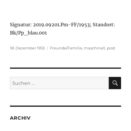
Signatur: 2019.09201.Pm-FF/1953; Standort:
Bk/Pp_blau.001
Veröffentlicht
Kategorien
18. Dezember 1953
Freunde/Familie
,
maschinell
,
post
am
SU
Suchen
nach:
ARCHIV